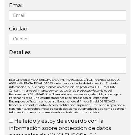
Email
Ciudad
Detalles
RESPONSABLE: YAVOI EUROPA, S.A., CIF/NIF: A96361605, C/ FONTANARES 82, BAJO ,
46018 – VALENCIA. FINALIDADES: – Atender solicitudes de información. Envío de
información, publicidad y promoción comercial de productos. LEGITIMACIÓN: –
Consentimiento del interesado y contratación de productos y/o servicios del
Responsable DESTINATARIOS: – No se ceden datos a terceros, salvo obligación legal –
Personas físicas o jurídicas directamente relacionadas con el Responsable –
Encargados de Tratamiento de la U.E. o adheridos al Privacy Shield DERECHOS: –
Revocar el consentimiento – Acceso, rectificación, supresión, limitación u oposición al
tratamiento, derecho a no ser objeto de decisiones automatizadas, así como a obtener
información clara y transparente sobre el tratamiento de los datos
He leído y estoy de acuerdo con la
información sobre protección de datos