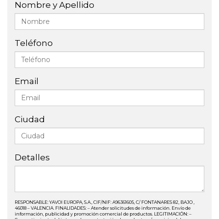
Nombre y Apellido
Teléfono
Email
Ciudad
Detalles
RESPONSABLE: YAVOI EUROPA, S.A., CIF/NIF: A96361605, C/ FONTANARES 82, BAJO ,
46018 – VALENCIA. FINALIDADES: – Atender solicitudes de información. Envío de
información, publicidad y promoción comercial de productos. LEGITIMACIÓN: –