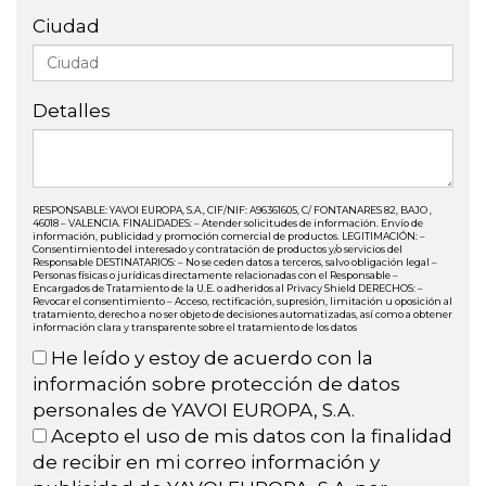
Ciudad
Detalles
RESPONSABLE: YAVOI EUROPA, S.A., CIF/NIF: A96361605, C/ FONTANARES 82, BAJO ,
46018 – VALENCIA. FINALIDADES: – Atender solicitudes de información. Envío de
información, publicidad y promoción comercial de productos. LEGITIMACIÓN: –
Consentimiento del interesado y contratación de productos y/o servicios del
Responsable DESTINATARIOS: – No se ceden datos a terceros, salvo obligación legal –
Personas físicas o jurídicas directamente relacionadas con el Responsable –
Encargados de Tratamiento de la U.E. o adheridos al Privacy Shield DERECHOS: –
Revocar el consentimiento – Acceso, rectificación, supresión, limitación u oposición al
tratamiento, derecho a no ser objeto de decisiones automatizadas, así como a obtener
información clara y transparente sobre el tratamiento de los datos
He leído y estoy de acuerdo con la
información sobre protección de datos
personales de YAVOI EUROPA, S.A.
Acepto el uso de mis datos con la finalidad
de recibir en mi correo información y