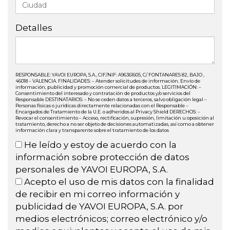
Detalles
RESPONSABLE: YAVOI EUROPA, S.A., CIF/NIF: A96361605, C/ FONTANARES 82, BAJO ,
46018 – VALENCIA. FINALIDADES: – Atender solicitudes de información. Envío de
información, publicidad y promoción comercial de productos. LEGITIMACIÓN: –
Consentimiento del interesado y contratación de productos y/o servicios del
Responsable DESTINATARIOS: – No se ceden datos a terceros, salvo obligación legal –
Personas físicas o jurídicas directamente relacionadas con el Responsable –
Encargados de Tratamiento de la U.E. o adheridos al Privacy Shield DERECHOS: –
Revocar el consentimiento – Acceso, rectificación, supresión, limitación u oposición al
tratamiento, derecho a no ser objeto de decisiones automatizadas, así como a obtener
información clara y transparente sobre el tratamiento de los datos
He leído y estoy de acuerdo con la
información sobre protección de datos
personales de YAVOI EUROPA, S.A.
Acepto el uso de mis datos con la finalidad
de recibir en mi correo información y
publicidad de YAVOI EUROPA, S.A. por
medios electrónicos; correo electrónico y/o