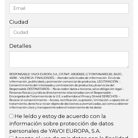
Ciudad
Detalles
RESPONSABLE: YAVOI EUROPA, S.A., CIF/NIF: A96361605, C/ FONTANARES 82, BAJO ,
46018 – VALENCIA. FINALIDADES: – Atender solicitudes de información. Envío de
información, publicidad y promoción comercial de productos. LEGITIMACIÓN: –
Consentimiento del interesado y contratación de productos y/o servicios del
Responsable DESTINATARIOS: – No se ceden datos a terceros, salvo obligación legal –
Personas físicas o jurídicas directamente relacionadas con el Responsable –
Encargados de Tratamiento de la U.E. o adheridos al Privacy Shield DERECHOS: –
Revocar el consentimiento – Acceso, rectificación, supresión, limitación u oposición al
tratamiento, derecho a no ser objeto de decisiones automatizadas, así como a obtener
información clara y transparente sobre el tratamiento de los datos
He leído y estoy de acuerdo con la
información sobre protección de datos
personales de YAVOI EUROPA, S.A.