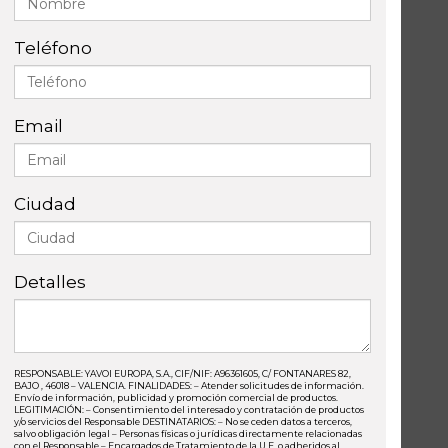
Teléfono
Email
Ciudad
Detalles
RESPONSABLE: YAVOI EUROPA, S.A., CIF/NIF: A96361605, C/ FONTANARES 82,
BAJO , 46018 – VALENCIA. FINALIDADES: – Atender solicitudes de información.
Envío de información, publicidad y promoción comercial de productos.
LEGITIMACIÓN: – Consentimiento del interesado y contratación de productos
y/o servicios del Responsable DESTINATARIOS: – No se ceden datos a terceros,
salvo obligación legal – Personas físicas o jurídicas directamente relacionadas
con el Responsable – Encargados de Tratamiento de la U.E. o adheridos al