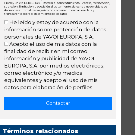
Privacy Shield DERECHOS: – Revocar el consentimiento – Acceso, rectificación,
supresión, limitación u oposición al tratamiento, derecho a no ser objeto de
decisiones automatizadas, así como a obtener información clara y
transparente sobre el tratamiento de los datos
He leído y estoy de acuerdo con la
información sobre protección de datos
personales de YAVOI EUROPA, S.A.
Acepto el uso de mis datos con la
finalidad de recibir en mi correo
información y publicidad de YAVOI
EUROPA, S.A. por medios electrónicos;
correo electrónico y/o medios
equivalentes y acepto el uso de mis
datos para elaboración de perfiles.
Términos relacionados