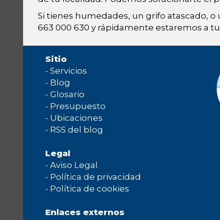
Si tienes humedades, un grifo atascado, o
663 000 630 y rápidamente estaremos a tu 
Sitio
-
Servicios
-
Blog
-
Glosario
-
Presupuesto
-
Ubicaciones
-
RSS del blog
Legal
-
Aviso Legal
-
Política de privacidad
-
Política de cookies
Enlaces externos