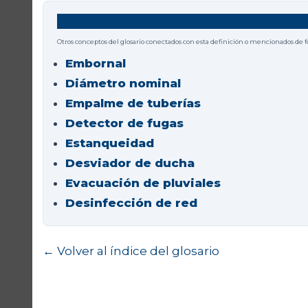
Términos relacionados
Otros conceptos del glosario conectados con esta definición o mencionados de 
Embornal
Diámetro nominal
Empalme de tuberías
Detector de fugas
Estanqueidad
Desviador de ducha
Evacuación de pluviales
Desinfección de red
← Volver al índice del glosario