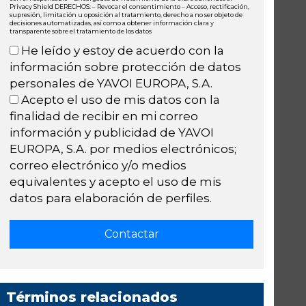
Privacy Shield DERECHOS: – Revocar el consentimiento – Acceso, rectificación,
supresión, limitación u oposición al tratamiento, derecho a no ser objeto de
decisiones automatizadas, así como a obtener información clara y
transparente sobre el tratamiento de los datos
He leído y estoy de acuerdo con la
información sobre protección de datos
personales de YAVOI EUROPA, S.A.
Acepto el uso de mis datos con la
finalidad de recibir en mi correo
información y publicidad de YAVOI
EUROPA, S.A. por medios electrónicos;
correo electrónico y/o medios
equivalentes y acepto el uso de mis
datos para elaboración de perfiles.
Términos relacionados