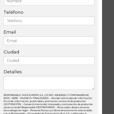
Teléfono
Email
Ciudad
Detalles
RESPONSABLE: YAVOI EUROPA, S.A., CIF/NIF: A96361605, C/ FONTANARES 82,
BAJO , 46018 – VALENCIA. FINALIDADES: – Atender solicitudes de información.
Envío de información, publicidad y promoción comercial de productos.
LEGITIMACIÓN: – Consentimiento del interesado y contratación de productos
y/o servicios del Responsable DESTINATARIOS: – No se ceden datos a terceros,
salvo obligación legal – Personas físicas o jurídicas directamente relacionadas
con el Responsable – Encargados de Tratamiento de la U.E. o adheridos al