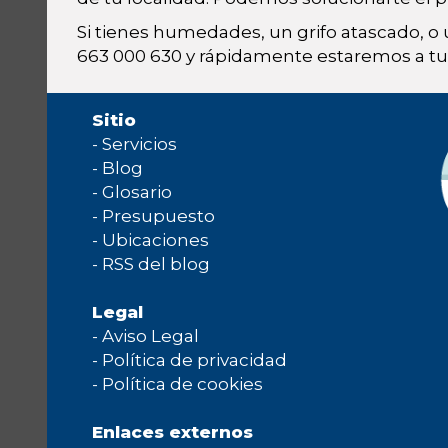
Si tienes humedades, un grifo atascado, o
663 000 630 y rápidamente estaremos a tu 
Sitio
-
Servicios
-
Blog
-
Glosario
-
Presupuesto
-
Ubicaciones
-
RSS del blog
Legal
-
Aviso Legal
-
Política de privacidad
-
Política de cookies
Enlaces externos