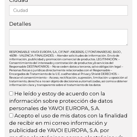
Ciudad
Detalles
RESPONSABLE: YAVOI EUROPA, S.A., CIF/NIF: A96361605, C/ FONTANARES 82, BAJO ,
46018 – VALENCIA. FINALIDADES: – Atender solicitudes de información. Envío de
información, publicidad y promoción comercial de productos. LEGITIMACIÓN: –
Consentimiento del interesado y contratación de productos y/o servicios del
Responsable DESTINATARIOS: – No se ceden datos a terceros, salvo obligación legal –
Personas físicas o jurídicas directamente relacionadas con el Responsable –
Encargados de Tratamiento de la U.E. o adheridos al Privacy Shield DERECHOS: –
Revocar el consentimiento – Acceso, rectificación, supresión, limitación u oposición al
tratamiento, derecho a no ser objeto de decisiones automatizadas, así como a obtener
información clara y transparente sobre el tratamiento de los datos
He leído y estoy de acuerdo con la
información sobre protección de datos
personales de YAVOI EUROPA, S.A.
Acepto el uso de mis datos con la finalidad
de recibir en mi correo información y
publicidad de YAVOI EUROPA, S.A. por