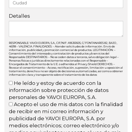
Detalles
RESPONSABLE: YAVOI EUROPA, S.A., CIF/NIF: A96361605, C/ FONTANARES 82, BAJO ,
46018 – VALENCIA. FINALIDADES: – Atender solicitudes de información. Envío de
información, publicidad y promoción comercial de productos. LEGITIMACIÓN: –
Consentimiento del interesado y contratación de productos y/o servicios del
Responsable DESTINATARIOS: – No se ceden datos a terceros, salvo obligación legal –
Personas físicas o jurídicas directamente relacionadas con el Responsable –
Encargados de Tratamiento de la U.E. o adheridos al Privacy Shield DERECHOS: –
Revocar el consentimiento – Acceso, rectificación, supresión, limitación u oposición al
tratamiento, derecho a no ser objeto de decisiones automatizadas, así como a obtener
información clara y transparente sobre el tratamiento de los datos
He leído y estoy de acuerdo con la
información sobre protección de datos
personales de YAVOI EUROPA, S.A.
Acepto el uso de mis datos con la finalidad
de recibir en mi correo información y
publicidad de YAVOI EUROPA, S.A. por
medios electrónicos; correo electrónico y/o