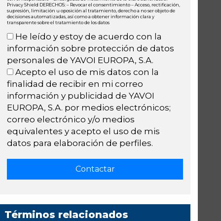
Privacy Shield DERECHOS: – Revocar el consentimiento – Acceso, rectificación,
supresión, limitación u oposición al tratamiento, derecho a no ser objeto de
decisiones automatizadas, así como a obtener información clara y
transparente sobre el tratamiento de los datos
He leído y estoy de acuerdo con la
información sobre protección de datos
personales de YAVOI EUROPA, S.A.
Acepto el uso de mis datos con la
finalidad de recibir en mi correo
información y publicidad de YAVOI
EUROPA, S.A. por medios electrónicos;
correo electrónico y/o medios
equivalentes y acepto el uso de mis
datos para elaboración de perfiles.
Términos relacionados