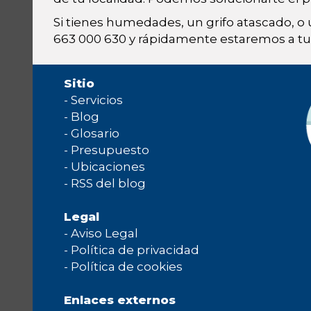
Si tienes humedades, un grifo atascado, o
663 000 630 y rápidamente estaremos a tu 
Sitio
-
Servicios
-
Blog
-
Glosario
-
Presupuesto
-
Ubicaciones
-
RSS del blog
Legal
-
Aviso Legal
-
Política de privacidad
-
Política de cookies
Enlaces externos