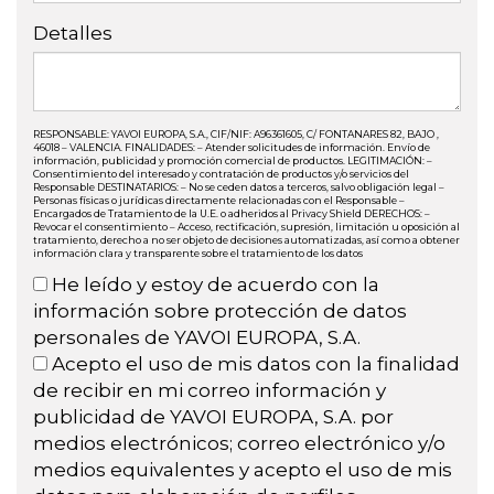
Detalles
RESPONSABLE: YAVOI EUROPA, S.A., CIF/NIF: A96361605, C/ FONTANARES 82, BAJO ,
46018 – VALENCIA. FINALIDADES: – Atender solicitudes de información. Envío de
información, publicidad y promoción comercial de productos. LEGITIMACIÓN: –
Consentimiento del interesado y contratación de productos y/o servicios del
Responsable DESTINATARIOS: – No se ceden datos a terceros, salvo obligación legal –
Personas físicas o jurídicas directamente relacionadas con el Responsable –
Encargados de Tratamiento de la U.E. o adheridos al Privacy Shield DERECHOS: –
Revocar el consentimiento – Acceso, rectificación, supresión, limitación u oposición al
tratamiento, derecho a no ser objeto de decisiones automatizadas, así como a obtener
información clara y transparente sobre el tratamiento de los datos
He leído y estoy de acuerdo con la
información sobre protección de datos
personales de YAVOI EUROPA, S.A.
Acepto el uso de mis datos con la finalidad
de recibir en mi correo información y
publicidad de YAVOI EUROPA, S.A. por
medios electrónicos; correo electrónico y/o
medios equivalentes y acepto el uso de mis