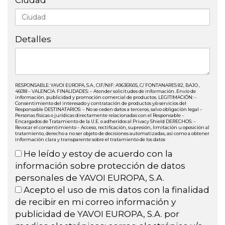
Ciudad
Detalles
RESPONSABLE: YAVOI EUROPA, S.A., CIF/NIF: A96361605, C/ FONTANARES 82, BAJO ,
46018 – VALENCIA. FINALIDADES: – Atender solicitudes de información. Envío de
información, publicidad y promoción comercial de productos. LEGITIMACIÓN: –
Consentimiento del interesado y contratación de productos y/o servicios del
Responsable DESTINATARIOS: – No se ceden datos a terceros, salvo obligación legal –
Personas físicas o jurídicas directamente relacionadas con el Responsable –
Encargados de Tratamiento de la U.E. o adheridos al Privacy Shield DERECHOS: –
Revocar el consentimiento – Acceso, rectificación, supresión, limitación u oposición al
tratamiento, derecho a no ser objeto de decisiones automatizadas, así como a obtener
información clara y transparente sobre el tratamiento de los datos
He leído y estoy de acuerdo con la
información sobre protección de datos
personales de YAVOI EUROPA, S.A.
Acepto el uso de mis datos con la finalidad
de recibir en mi correo información y
publicidad de YAVOI EUROPA, S.A. por