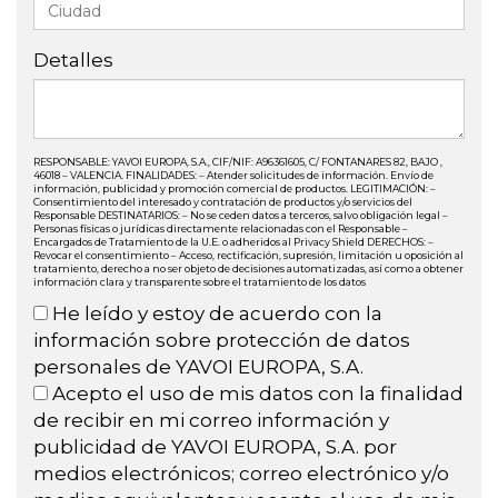
Detalles
RESPONSABLE: YAVOI EUROPA, S.A., CIF/NIF: A96361605, C/ FONTANARES 82, BAJO ,
46018 – VALENCIA. FINALIDADES: – Atender solicitudes de información. Envío de
información, publicidad y promoción comercial de productos. LEGITIMACIÓN: –
Consentimiento del interesado y contratación de productos y/o servicios del
Responsable DESTINATARIOS: – No se ceden datos a terceros, salvo obligación legal –
Personas físicas o jurídicas directamente relacionadas con el Responsable –
Encargados de Tratamiento de la U.E. o adheridos al Privacy Shield DERECHOS: –
Revocar el consentimiento – Acceso, rectificación, supresión, limitación u oposición al
tratamiento, derecho a no ser objeto de decisiones automatizadas, así como a obtener
información clara y transparente sobre el tratamiento de los datos
He leído y estoy de acuerdo con la
información sobre protección de datos
personales de YAVOI EUROPA, S.A.
Acepto el uso de mis datos con la finalidad
de recibir en mi correo información y
publicidad de YAVOI EUROPA, S.A. por
medios electrónicos; correo electrónico y/o