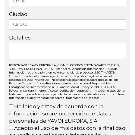
Ciudad
Detalles
RESPONSABLE: YAVOI EUROPA, S.A., CIF/NIF: A96361605, C/ FONTANARES 82, BAJO ,
46018 – VALENCIA. FINALIDADES: – Atender solicitudes de información. Envío de
información, publicidad y promoción comercial de productos. LEGITIMACIÓN: –
Consentimiento del interesado y contratación de productos y/o servicios del
Responsable DESTINATARIOS: – No se ceden datos a terceros, salvo obligación legal –
Personas físicas o jurídicas directamente relacionadas con el Responsable –
Encargados de Tratamiento de la U.E. o adheridos al Privacy Shield DERECHOS: –
Revocar el consentimiento – Acceso, rectificación, supresión, limitación u oposición al
tratamiento, derecho a no ser objeto de decisiones automatizadas, así como a obtener
información clara y transparente sobre el tratamiento de los datos
He leído y estoy de acuerdo con la
información sobre protección de datos
personales de YAVOI EUROPA, S.A.
Acepto el uso de mis datos con la finalidad