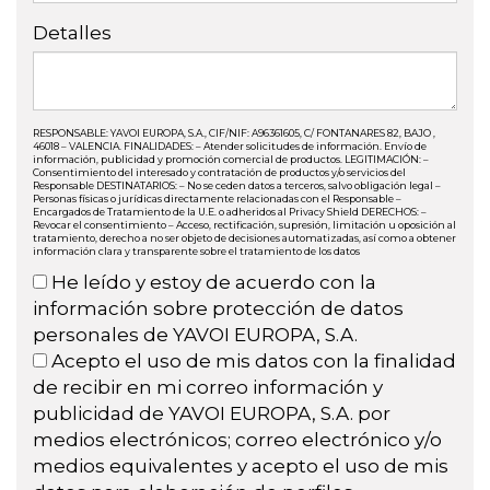
Detalles
RESPONSABLE: YAVOI EUROPA, S.A., CIF/NIF: A96361605, C/ FONTANARES 82, BAJO ,
46018 – VALENCIA. FINALIDADES: – Atender solicitudes de información. Envío de
información, publicidad y promoción comercial de productos. LEGITIMACIÓN: –
Consentimiento del interesado y contratación de productos y/o servicios del
Responsable DESTINATARIOS: – No se ceden datos a terceros, salvo obligación legal –
Personas físicas o jurídicas directamente relacionadas con el Responsable –
Encargados de Tratamiento de la U.E. o adheridos al Privacy Shield DERECHOS: –
Revocar el consentimiento – Acceso, rectificación, supresión, limitación u oposición al
tratamiento, derecho a no ser objeto de decisiones automatizadas, así como a obtener
información clara y transparente sobre el tratamiento de los datos
He leído y estoy de acuerdo con la
información sobre protección de datos
personales de YAVOI EUROPA, S.A.
Acepto el uso de mis datos con la finalidad
de recibir en mi correo información y
publicidad de YAVOI EUROPA, S.A. por
medios electrónicos; correo electrónico y/o
medios equivalentes y acepto el uso de mis