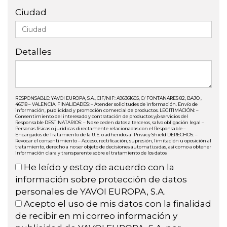
Ciudad
Detalles
RESPONSABLE: YAVOI EUROPA, S.A., CIF/NIF: A96361605, C/ FONTANARES 82, BAJO ,
46018 – VALENCIA. FINALIDADES: – Atender solicitudes de información. Envío de
información, publicidad y promoción comercial de productos. LEGITIMACIÓN: –
Consentimiento del interesado y contratación de productos y/o servicios del
Responsable DESTINATARIOS: – No se ceden datos a terceros, salvo obligación legal –
Personas físicas o jurídicas directamente relacionadas con el Responsable –
Encargados de Tratamiento de la U.E. o adheridos al Privacy Shield DERECHOS: –
Revocar el consentimiento – Acceso, rectificación, supresión, limitación u oposición al
tratamiento, derecho a no ser objeto de decisiones automatizadas, así como a obtener
información clara y transparente sobre el tratamiento de los datos
He leído y estoy de acuerdo con la
información sobre protección de datos
personales de YAVOI EUROPA, S.A.
Acepto el uso de mis datos con la finalidad
de recibir en mi correo información y