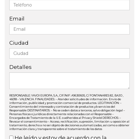
Email
Ciudad
Detalles
RESPONSABLE: YAVOI EUROPA, S.A., CIF/NIF: A96361605, C/ FONTANARES 82, BAJO ,
46018 – VALENCIA. FINALIDADES: – Atender solicitudes de información. Envío de
información, publicidad y promoción comercial de productos. LEGITIMACIÓN: –
Consentimiento del interesado y contratación de productos y/o servicios del
Responsable DESTINATARIOS: – No se ceden datos a terceros, salvo obligación legal –
Personas físicas o jurídicas directamente relacionadas con el Responsable –
Encargados de Tratamiento de la U.E. o adheridos al Privacy Shield DERECHOS: –
Revocar el consentimiento – Acceso, rectificación, supresión, limitación u oposición al
tratamiento, derecho a no ser objeto de decisiones automatizadas, así como a obtener
información clara y transparente sobre el tratamiento de los datos
He leído y estoy de acuerdo con la