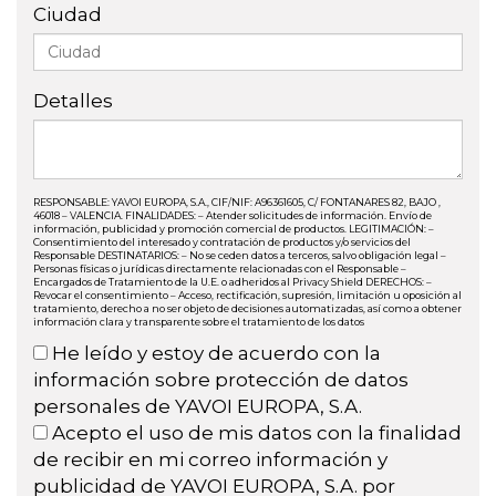
Ciudad
Detalles
RESPONSABLE: YAVOI EUROPA, S.A., CIF/NIF: A96361605, C/ FONTANARES 82, BAJO ,
46018 – VALENCIA. FINALIDADES: – Atender solicitudes de información. Envío de
información, publicidad y promoción comercial de productos. LEGITIMACIÓN: –
Consentimiento del interesado y contratación de productos y/o servicios del
Responsable DESTINATARIOS: – No se ceden datos a terceros, salvo obligación legal –
Personas físicas o jurídicas directamente relacionadas con el Responsable –
Encargados de Tratamiento de la U.E. o adheridos al Privacy Shield DERECHOS: –
Revocar el consentimiento – Acceso, rectificación, supresión, limitación u oposición al
tratamiento, derecho a no ser objeto de decisiones automatizadas, así como a obtener
información clara y transparente sobre el tratamiento de los datos
He leído y estoy de acuerdo con la
información sobre protección de datos
personales de YAVOI EUROPA, S.A.
Acepto el uso de mis datos con la finalidad
de recibir en mi correo información y
publicidad de YAVOI EUROPA, S.A. por