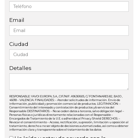
Email
Ciudad
Detalles
RESPONSABLE: YAVOI EUROPA, S.A., CIF/NIF: A96361605, C/ FONTANARES 82, BAJO ,
46018 – VALENCIA. FINALIDADES: – Atender solicitudes de información. Envío de
información, publicidad y promoción comercial de productos. LEGITIMACIÓN: –
Consentimiento del interesado y contratación de productos y/o servicios del
Responsable DESTINATARIOS: – No se ceden datos a terceros, salvo obligación legal –
Personas físicas o jurídicas directamente relacionadas con el Responsable –
Encargados de Tratamiento de la U.E. o adheridos al Privacy Shield DERECHOS: –
Revocar el consentimiento – Acceso, rectificación, supresión, limitación u oposición al
tratamiento, derecho a no ser objeto de decisiones automatizadas, así como a obtener
información clara y transparente sobre el tratamiento de los datos