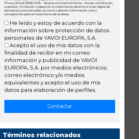
Privacy Shield DERECHOS: – Revocar el consentimiento – Acceso, rectificación,
supresión, limitación u oposición al tratamiento, derecho a no ser objeto de
decisiones automatizadas, así como a obtener información clara y
transparente sobre el tratamiento de los datos
He leído y estoy de acuerdo con la
información sobre protección de datos
personales de YAVOI EUROPA, S.A.
Acepto el uso de mis datos con la
finalidad de recibir en mi correo
información y publicidad de YAVOI
EUROPA, S.A. por medios electrónicos;
correo electrónico y/o medios
equivalentes y acepto el uso de mis
datos para elaboración de perfiles.
Términos relacionados