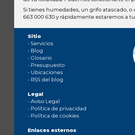
Si tienes humedades, un grifo atascado, o
663 000 630 y rápidamente estaremos a tu 
Sitio
-
Servicios
-
Blog
-
Glosario
-
Presupuesto
-
Ubicaciones
-
RSS del blog
Legal
-
Aviso Legal
-
Política de privacidad
-
Política de cookies
Enlaces externos