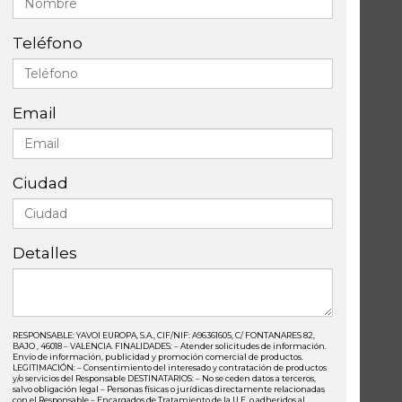
Teléfono
Email
Ciudad
Detalles
RESPONSABLE: YAVOI EUROPA, S.A., CIF/NIF: A96361605, C/ FONTANARES 82,
BAJO , 46018 – VALENCIA. FINALIDADES: – Atender solicitudes de información.
Envío de información, publicidad y promoción comercial de productos.
LEGITIMACIÓN: – Consentimiento del interesado y contratación de productos
y/o servicios del Responsable DESTINATARIOS: – No se ceden datos a terceros,
salvo obligación legal – Personas físicas o jurídicas directamente relacionadas
con el Responsable – Encargados de Tratamiento de la U.E. o adheridos al