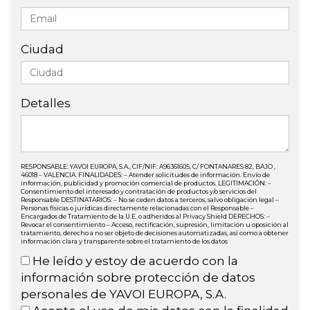
Ciudad
Detalles
RESPONSABLE: YAVOI EUROPA, S.A., CIF/NIF: A96361605, C/ FONTANARES 82, BAJO ,
46018 – VALENCIA. FINALIDADES: – Atender solicitudes de información. Envío de
información, publicidad y promoción comercial de productos. LEGITIMACIÓN: –
Consentimiento del interesado y contratación de productos y/o servicios del
Responsable DESTINATARIOS: – No se ceden datos a terceros, salvo obligación legal –
Personas físicas o jurídicas directamente relacionadas con el Responsable –
Encargados de Tratamiento de la U.E. o adheridos al Privacy Shield DERECHOS: –
Revocar el consentimiento – Acceso, rectificación, supresión, limitación u oposición al
tratamiento, derecho a no ser objeto de decisiones automatizadas, así como a obtener
información clara y transparente sobre el tratamiento de los datos
He leído y estoy de acuerdo con la
información sobre protección de datos
personales de YAVOI EUROPA, S.A.