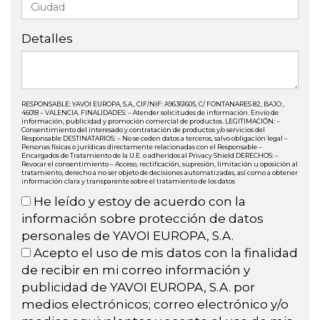
Detalles
RESPONSABLE: YAVOI EUROPA, S.A., CIF/NIF: A96361605, C/ FONTANARES 82, BAJO ,
46018 – VALENCIA. FINALIDADES: – Atender solicitudes de información. Envío de
información, publicidad y promoción comercial de productos. LEGITIMACIÓN: –
Consentimiento del interesado y contratación de productos y/o servicios del
Responsable DESTINATARIOS: – No se ceden datos a terceros, salvo obligación legal –
Personas físicas o jurídicas directamente relacionadas con el Responsable –
Encargados de Tratamiento de la U.E. o adheridos al Privacy Shield DERECHOS: –
Revocar el consentimiento – Acceso, rectificación, supresión, limitación u oposición al
tratamiento, derecho a no ser objeto de decisiones automatizadas, así como a obtener
información clara y transparente sobre el tratamiento de los datos
He leído y estoy de acuerdo con la
información sobre protección de datos
personales de YAVOI EUROPA, S.A.
Acepto el uso de mis datos con la finalidad
de recibir en mi correo información y
publicidad de YAVOI EUROPA, S.A. por
medios electrónicos; correo electrónico y/o