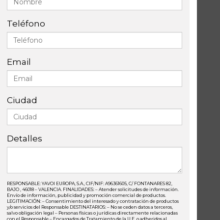
Teléfono
Email
Ciudad
Detalles
RESPONSABLE: YAVOI EUROPA, S.A., CIF/NIF: A96361605, C/ FONTANARES 82,
BAJO , 46018 – VALENCIA. FINALIDADES: – Atender solicitudes de información.
Envío de información, publicidad y promoción comercial de productos.
LEGITIMACIÓN: – Consentimiento del interesado y contratación de productos
y/o servicios del Responsable DESTINATARIOS: – No se ceden datos a terceros,
salvo obligación legal – Personas físicas o jurídicas directamente relacionadas
con el Responsable – Encargados de Tratamiento de la U.E. o adheridos al