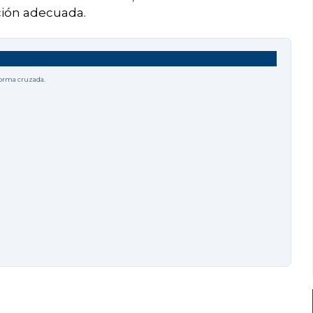
ación adecuada.
forma cruzada.