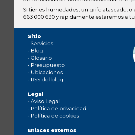
Si tienes humedades, un grifo atascado, o
663 000 630 y rápidamente estaremos a tu 
Sitio
-
Servicios
-
Blog
-
Glosario
-
Presupuesto
-
Ubicaciones
-
RSS del blog
Legal
-
Aviso Legal
-
Política de privacidad
-
Política de cookies
Enlaces externos