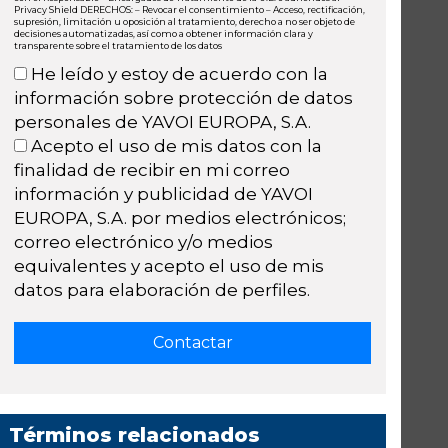
Privacy Shield DERECHOS: – Revocar el consentimiento – Acceso, rectificación,
supresión, limitación u oposición al tratamiento, derecho a no ser objeto de
decisiones automatizadas, así como a obtener información clara y
transparente sobre el tratamiento de los datos
He leído y estoy de acuerdo con la
información sobre protección de datos
personales de YAVOI EUROPA, S.A.
Acepto el uso de mis datos con la
finalidad de recibir en mi correo
información y publicidad de YAVOI
EUROPA, S.A. por medios electrónicos;
correo electrónico y/o medios
equivalentes y acepto el uso de mis
datos para elaboración de perfiles.
Términos relacionados