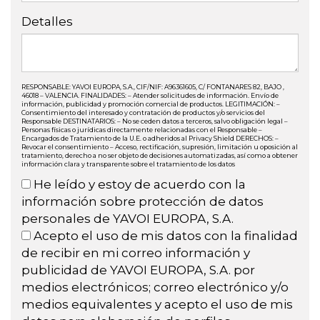
Detalles
RESPONSABLE: YAVOI EUROPA, S.A., CIF/NIF: A96361605, C/ FONTANARES 82, BAJO ,
46018 – VALENCIA. FINALIDADES: – Atender solicitudes de información. Envío de
información, publicidad y promoción comercial de productos. LEGITIMACIÓN: –
Consentimiento del interesado y contratación de productos y/o servicios del
Responsable DESTINATARIOS: – No se ceden datos a terceros, salvo obligación legal –
Personas físicas o jurídicas directamente relacionadas con el Responsable –
Encargados de Tratamiento de la U.E. o adheridos al Privacy Shield DERECHOS: –
Revocar el consentimiento – Acceso, rectificación, supresión, limitación u oposición al
tratamiento, derecho a no ser objeto de decisiones automatizadas, así como a obtener
información clara y transparente sobre el tratamiento de los datos
He leído y estoy de acuerdo con la
información sobre protección de datos
personales de YAVOI EUROPA, S.A.
Acepto el uso de mis datos con la finalidad
de recibir en mi correo información y
publicidad de YAVOI EUROPA, S.A. por
medios electrónicos; correo electrónico y/o
medios equivalentes y acepto el uso de mis