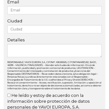
Email
Ciudad
Detalles
RESPONSABLE: YAVOI EUROPA, S.A., CIF/NIF: A96361605, C/ FONTANARES 82, BAJO ,
46018 – VALENCIA. FINALIDADES: – Atender solicitudes de información. Envío de
información, publicidad y promoción comercial de productos. LEGITIMACIÓN: –
Consentimiento del interesado y contratación de productos y/o servicios del
Responsable DESTINATARIOS: – No se ceden datos a terceros, salvo obligación legal –
Personas físicas o jurídicas directamente relacionadas con el Responsable –
Encargados de Tratamiento de la U.E. o adheridos al Privacy Shield DERECHOS: –
Revocar el consentimiento – Acceso, rectificación, supresión, limitación u oposición al
tratamiento, derecho a no ser objeto de decisiones automatizadas, así como a obtener
información clara y transparente sobre el tratamiento de los datos
He leído y estoy de acuerdo con la
información sobre protección de datos
personales de YAVOI EUROPA, S.A.