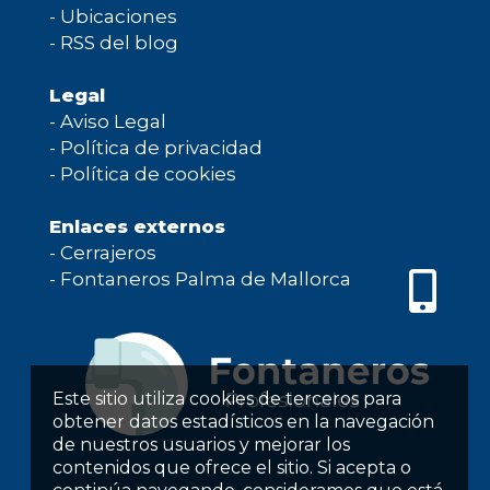
-
Ubicaciones
-
RSS del blog
Legal
-
Aviso Legal
-
Política de privacidad
-
Política de cookies
Enlaces externos
-
Cerrajeros
-
Fontaneros Palma de Mallorca
Este sitio utiliza cookies de terceros para
obtener datos estadísticos en la navegación
de nuestros usuarios y mejorar los
contenidos que ofrece el sitio. Si acepta o