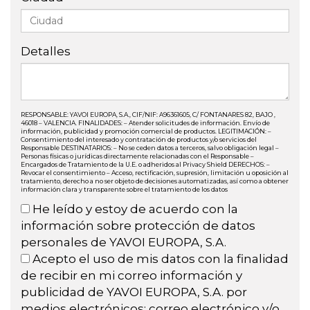
Detalles
RESPONSABLE: YAVOI EUROPA, S.A., CIF/NIF: A96361605, C/ FONTANARES 82, BAJO ,
46018 – VALENCIA. FINALIDADES: – Atender solicitudes de información. Envío de
información, publicidad y promoción comercial de productos. LEGITIMACIÓN: –
Consentimiento del interesado y contratación de productos y/o servicios del
Responsable DESTINATARIOS: – No se ceden datos a terceros, salvo obligación legal –
Personas físicas o jurídicas directamente relacionadas con el Responsable –
Encargados de Tratamiento de la U.E. o adheridos al Privacy Shield DERECHOS: –
Revocar el consentimiento – Acceso, rectificación, supresión, limitación u oposición al
tratamiento, derecho a no ser objeto de decisiones automatizadas, así como a obtener
información clara y transparente sobre el tratamiento de los datos
He leído y estoy de acuerdo con la
información sobre protección de datos
personales de YAVOI EUROPA, S.A.
Acepto el uso de mis datos con la finalidad
de recibir en mi correo información y
publicidad de YAVOI EUROPA, S.A. por
medios electrónicos; correo electrónico y/o