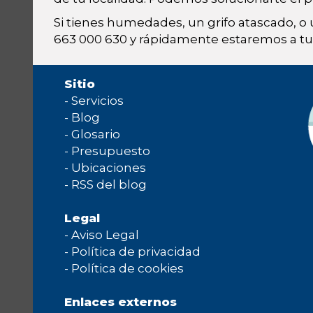
Si tienes humedades, un grifo atascado, o
663 000 630 y rápidamente estaremos a tu 
Sitio
-
Servicios
-
Blog
-
Glosario
-
Presupuesto
-
Ubicaciones
-
RSS del blog
Legal
-
Aviso Legal
-
Política de privacidad
-
Política de cookies
Enlaces externos