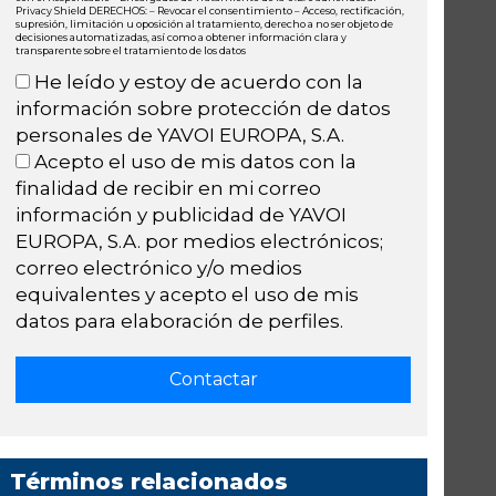
Privacy Shield DERECHOS: – Revocar el consentimiento – Acceso, rectificación,
supresión, limitación u oposición al tratamiento, derecho a no ser objeto de
decisiones automatizadas, así como a obtener información clara y
transparente sobre el tratamiento de los datos
He leído y estoy de acuerdo con la
información sobre protección de datos
personales de YAVOI EUROPA, S.A.
Acepto el uso de mis datos con la
finalidad de recibir en mi correo
información y publicidad de YAVOI
EUROPA, S.A. por medios electrónicos;
correo electrónico y/o medios
equivalentes y acepto el uso de mis
datos para elaboración de perfiles.
Términos relacionados