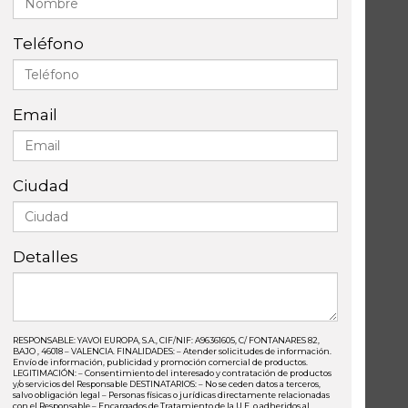
Teléfono
Email
Ciudad
Detalles
RESPONSABLE: YAVOI EUROPA, S.A., CIF/NIF: A96361605, C/ FONTANARES 82,
BAJO , 46018 – VALENCIA. FINALIDADES: – Atender solicitudes de información.
Envío de información, publicidad y promoción comercial de productos.
LEGITIMACIÓN: – Consentimiento del interesado y contratación de productos
y/o servicios del Responsable DESTINATARIOS: – No se ceden datos a terceros,
salvo obligación legal – Personas físicas o jurídicas directamente relacionadas
con el Responsable – Encargados de Tratamiento de la U.E. o adheridos al