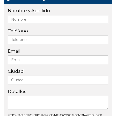
Nombre y Apellido
Teléfono
Email
Ciudad
Detalles
RESPONSABLE: YAVOI EUROPA, S.A., CIF/NIF: A96361605, C/ FONTANARES 82, BAJO ,