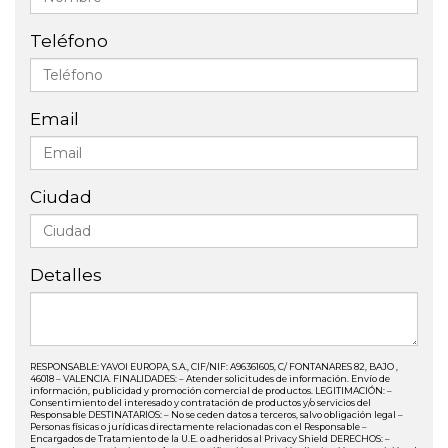
Teléfono
Email
Ciudad
Detalles
RESPONSABLE: YAVOI EUROPA, S.A., CIF/NIF: A96361605, C/ FONTANARES 82, BAJO ,
46018 – VALENCIA. FINALIDADES: – Atender solicitudes de información. Envío de
información, publicidad y promoción comercial de productos. LEGITIMACIÓN: –
Consentimiento del interesado y contratación de productos y/o servicios del
Responsable DESTINATARIOS: – No se ceden datos a terceros, salvo obligación legal –
Personas físicas o jurídicas directamente relacionadas con el Responsable –
Encargados de Tratamiento de la U.E. o adheridos al Privacy Shield DERECHOS: –