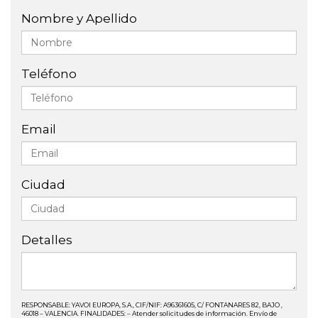
Nombre y Apellido
Teléfono
Email
Ciudad
Detalles
RESPONSABLE: YAVOI EUROPA, S.A., CIF/NIF: A96361605, C/ FONTANARES 82, BAJO ,
46018 – VALENCIA. FINALIDADES: – Atender solicitudes de información. Envío de